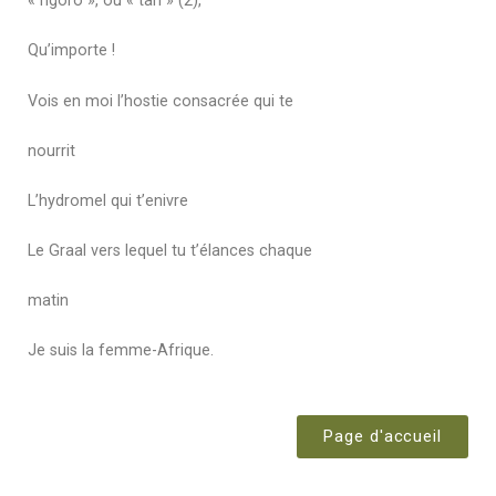
« ngoro », ou « tah » (2),
Qu’importe !
Vois en moi l’hostie consacrée qui te
nourrit
L’hydromel qui t’enivre
Le Graal vers lequel tu t’élances chaque
matin
Je suis la femme-Afrique.
Page d'accueil