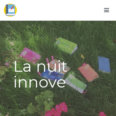
La nuit
innove